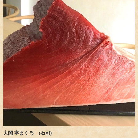
大間 本まぐろ (石司)